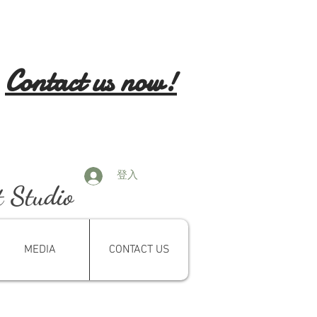
Contact us now!
登入
t Studio
MEDIA
CONTACT US