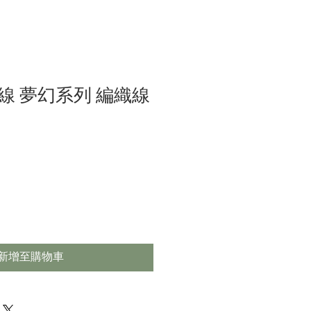
線 夢幻系列 編織線
新增至購物車