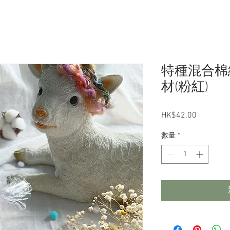
特種混合棉
材(粉紅)
HK$42.00
價
格
數量
*