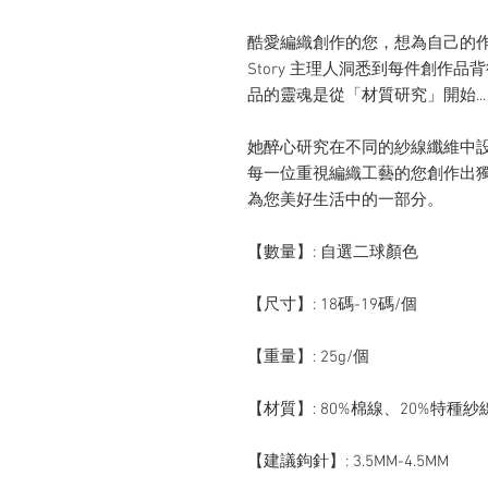
酷愛編織創作的您，想為自己的作品
Story 主理人洞悉到每件創作
品的靈魂是從「材質研究」開始... ..
她醉心研究在不同的紗線纖維中
每一位重視編織工藝的您創作出
為您美好生活中的一部分。
【數量】: 自選二球顏色
【尺寸】: 18碼-19碼/個
【重量】: 25g/個
【材質】: 80%棉線、20%特種
【建議鉤針】: 3.5MM-4.5MM