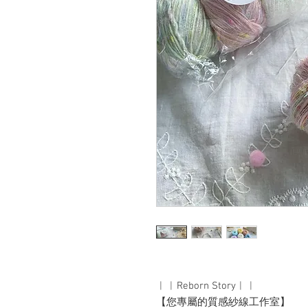
︱︱Reborn Story︱︱
【您專屬的質感紗線工作室】